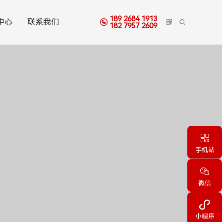
189 2684 1913
中心
联系我们



182 7957 2609
三丰三次元测量仪

手机站

微信

小程序