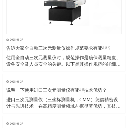
2025-06-27
告诉大家全自动三次元测量仪操作规范要求有哪些？
​使用全自动三次元测量仪时，规范操作是确保测量精度、
设备安全及人员安全的关键。以下是其操作规范的详细要
求：​一、操作前准备1. 环境要求温湿度控制：测量环境温
度需保持在（20±2）℃（具体根据设备说明书要求），湿
2025-06-27
度控制在 40%~60% RH，避免温度剧烈波动或潮湿导致设
说明一下使用进口三次元测量仪有哪些技术优势？
备变形、传感器失灵。防尘与防
​进口三次元测量仪（三坐标测量机，CMM）凭借精密设
计与先进技术，在高精度测量领域占据显著优势，其技术
优势可从测量精度、功能性能、智能化程度等多方面展开
分析：​一、测量精度与稳定性优势超高测量精度微米级分
2025-06-27
辨率与重复性：进口设备（如德国蔡司、美国 API、日本