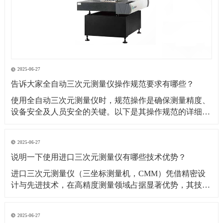
2025-06-27
告诉大家全自动三次元测量仪操作规范要求有哪些？
​使用全自动三次元测量仪时，规范操作是确保测量精度、
设备安全及人员安全的关键。以下是其操作规范的详细要
求：​一、操作前准备1. 环境要求温湿度控制：测量环境温
度需保持在（20±2）℃（具体根据设备说明书要求），湿
2025-06-27
度控制在 40%~60% RH，避免温度剧烈波动或潮湿导致设
说明一下使用进口三次元测量仪有哪些技术优势？
备变形、传感器失灵。防尘与防
​进口三次元测量仪（三坐标测量机，CMM）凭借精密设
计与先进技术，在高精度测量领域占据显著优势，其技术
优势可从测量精度、功能性能、智能化程度等多方面展开
分析：​一、测量精度与稳定性优势超高测量精度微米级分
2025-06-27
辨率与重复性：进口设备（如德国蔡司、美国 API、日本