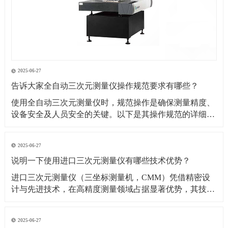
2025-06-27
告诉大家全自动三次元测量仪操作规范要求有哪些？
​使用全自动三次元测量仪时，规范操作是确保测量精度、
设备安全及人员安全的关键。以下是其操作规范的详细要
求：​一、操作前准备1. 环境要求温湿度控制：测量环境温
度需保持在（20±2）℃（具体根据设备说明书要求），湿
2025-06-27
度控制在 40%~60% RH，避免温度剧烈波动或潮湿导致设
说明一下使用进口三次元测量仪有哪些技术优势？
备变形、传感器失灵。防尘与防
​进口三次元测量仪（三坐标测量机，CMM）凭借精密设
计与先进技术，在高精度测量领域占据显著优势，其技术
优势可从测量精度、功能性能、智能化程度等多方面展开
分析：​一、测量精度与稳定性优势超高测量精度微米级分
2025-06-27
辨率与重复性：进口设备（如德国蔡司、美国 API、日本