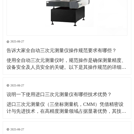
2025-06-27
告诉大家全自动三次元测量仪操作规范要求有哪些？
​使用全自动三次元测量仪时，规范操作是确保测量精度、
设备安全及人员安全的关键。以下是其操作规范的详细要
求：​一、操作前准备1. 环境要求温湿度控制：测量环境温
度需保持在（20±2）℃（具体根据设备说明书要求），湿
2025-06-27
度控制在 40%~60% RH，避免温度剧烈波动或潮湿导致设
说明一下使用进口三次元测量仪有哪些技术优势？
备变形、传感器失灵。防尘与防
​进口三次元测量仪（三坐标测量机，CMM）凭借精密设
计与先进技术，在高精度测量领域占据显著优势，其技术
优势可从测量精度、功能性能、智能化程度等多方面展开
分析：​一、测量精度与稳定性优势超高测量精度微米级分
2025-06-27
辨率与重复性：进口设备（如德国蔡司、美国 API、日本