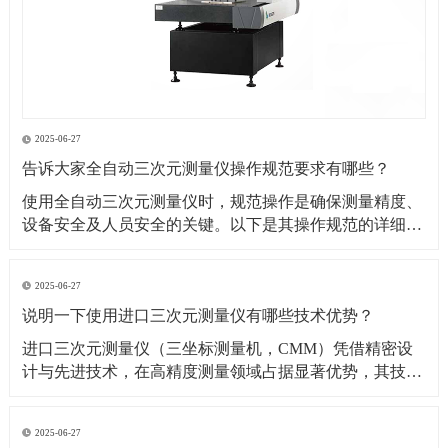
2025-06-27
告诉大家全自动三次元测量仪操作规范要求有哪些？
​使用全自动三次元测量仪时，规范操作是确保测量精度、
设备安全及人员安全的关键。以下是其操作规范的详细要
求：​一、操作前准备1. 环境要求温湿度控制：测量环境温
度需保持在（20±2）℃（具体根据设备说明书要求），湿
2025-06-27
度控制在 40%~60% RH，避免温度剧烈波动或潮湿导致设
说明一下使用进口三次元测量仪有哪些技术优势？
备变形、传感器失灵。防尘与防
​进口三次元测量仪（三坐标测量机，CMM）凭借精密设
计与先进技术，在高精度测量领域占据显著优势，其技术
优势可从测量精度、功能性能、智能化程度等多方面展开
分析：​一、测量精度与稳定性优势超高测量精度微米级分
2025-06-27
辨率与重复性：进口设备（如德国蔡司、美国 API、日本