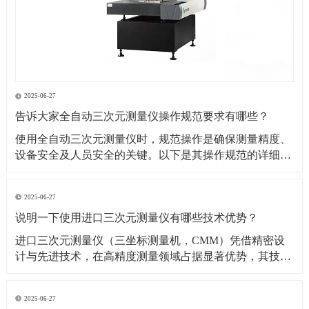
2025-06-27
告诉大家全自动三次元测量仪操作规范要求有哪些？
​使用全自动三次元测量仪时，规范操作是确保测量精度、
设备安全及人员安全的关键。以下是其操作规范的详细要
求：​一、操作前准备1. 环境要求温湿度控制：测量环境温
度需保持在（20±2）℃（具体根据设备说明书要求），湿
2025-06-27
度控制在 40%~60% RH，避免温度剧烈波动或潮湿导致设
说明一下使用进口三次元测量仪有哪些技术优势？
备变形、传感器失灵。防尘与防
​进口三次元测量仪（三坐标测量机，CMM）凭借精密设
计与先进技术，在高精度测量领域占据显著优势，其技术
优势可从测量精度、功能性能、智能化程度等多方面展开
分析：​一、测量精度与稳定性优势超高测量精度微米级分
2025-06-27
辨率与重复性：进口设备（如德国蔡司、美国 API、日本