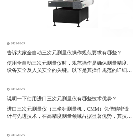
2025-06-27
告诉大家全自动三次元测量仪操作规范要求有哪些？
​使用全自动三次元测量仪时，规范操作是确保测量精度、
设备安全及人员安全的关键。以下是其操作规范的详细要
求：​一、操作前准备1. 环境要求温湿度控制：测量环境温
度需保持在（20±2）℃（具体根据设备说明书要求），湿
2025-06-27
度控制在 40%~60% RH，避免温度剧烈波动或潮湿导致设
说明一下使用进口三次元测量仪有哪些技术优势？
备变形、传感器失灵。防尘与防
​进口三次元测量仪（三坐标测量机，CMM）凭借精密设
计与先进技术，在高精度测量领域占据显著优势，其技术
优势可从测量精度、功能性能、智能化程度等多方面展开
分析：​一、测量精度与稳定性优势超高测量精度微米级分
2025-06-27
辨率与重复性：进口设备（如德国蔡司、美国 API、日本