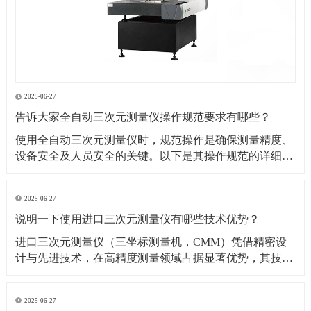
2025-06-27
告诉大家全自动三次元测量仪操作规范要求有哪些？
​使用全自动三次元测量仪时，规范操作是确保测量精度、
设备安全及人员安全的关键。以下是其操作规范的详细要
求：​一、操作前准备1. 环境要求温湿度控制：测量环境温
度需保持在（20±2）℃（具体根据设备说明书要求），湿
2025-06-27
度控制在 40%~60% RH，避免温度剧烈波动或潮湿导致设
说明一下使用进口三次元测量仪有哪些技术优势？
备变形、传感器失灵。防尘与防
​进口三次元测量仪（三坐标测量机，CMM）凭借精密设
计与先进技术，在高精度测量领域占据显著优势，其技术
优势可从测量精度、功能性能、智能化程度等多方面展开
分析：​一、测量精度与稳定性优势超高测量精度微米级分
2025-06-27
辨率与重复性：进口设备（如德国蔡司、美国 API、日本