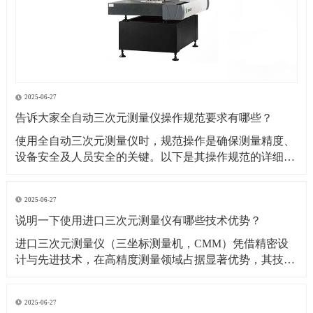
2025-06-27
告诉大家全自动三次元测量仪操作规范要求有哪些？
​使用全自动三次元测量仪时，规范操作是确保测量精度、
设备安全及人员安全的关键。以下是其操作规范的详细要
求：​一、操作前准备1. 环境要求温湿度控制：测量环境温
度需保持在（20±2）℃（具体根据设备说明书要求），湿
2025-06-27
度控制在 40%~60% RH，避免温度剧烈波动或潮湿导致设
说明一下使用进口三次元测量仪有哪些技术优势？
备变形、传感器失灵。防尘与防
​进口三次元测量仪（三坐标测量机，CMM）凭借精密设
计与先进技术，在高精度测量领域占据显著优势，其技术
优势可从测量精度、功能性能、智能化程度等多方面展开
分析：​一、测量精度与稳定性优势超高测量精度微米级分
2025-06-27
辨率与重复性：进口设备（如德国蔡司、美国 API、日本