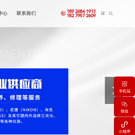
189 2684 1913
中心
联系我们



182 7957 2609
三丰三次元测量仪


手机站

微信

小程序