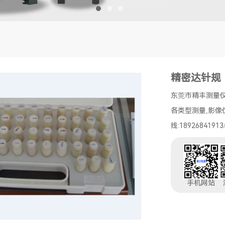
精密达针规
东莞市精丰测量
各类型测量,影像
线:1892684191
手机网站