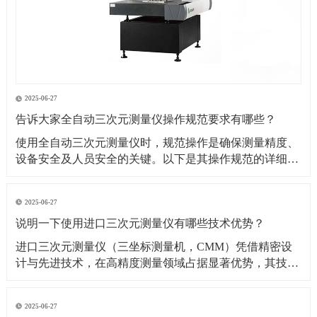
2025-06-27
告诉大家全自动三次元测量仪操作规范要求有哪些？
​使用全自动三次元测量仪时，规范操作是确保测量精度、
设备安全及人员安全的关键。以下是其操作规范的详细要
求：​一、操作前准备1. 环境要求温湿度控制：测量环境温
度需保持在（20±2）℃（具体根据设备说明书要求），湿
2025-06-27
度控制在 40%~60% RH，避免温度剧烈波动或潮湿导致设
说明一下使用进口三次元测量仪有哪些技术优势？
备变形、传感器失灵。防尘与防
​进口三次元测量仪（三坐标测量机，CMM）凭借精密设
计与先进技术，在高精度测量领域占据显著优势，其技术
优势可从测量精度、功能性能、智能化程度等多方面展开
分析：​一、测量精度与稳定性优势超高测量精度微米级分
2025-06-27
辨率与重复性：进口设备（如德国蔡司、美国 API、日本