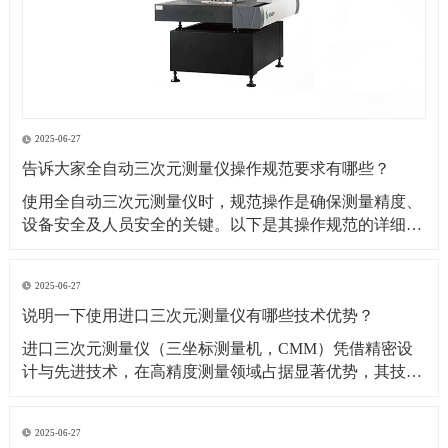
2025-06-27
告诉大家全自动三次元测量仪操作规范要求有哪些？
​使用全自动三次元测量仪时，规范操作是确保测量精度、
设备安全及人员安全的关键。以下是其操作规范的详细要
求：​一、操作前准备1. 环境要求温湿度控制：测量环境温
度需保持在（20±2）℃（具体根据设备说明书要求），湿
2025-06-27
度控制在 40%~60% RH，避免温度剧烈波动或潮湿导致设
说明一下使用进口三次元测量仪有哪些技术优势？
备变形、传感器失灵。防尘与防
​进口三次元测量仪（三坐标测量机，CMM）凭借精密设
计与先进技术，在高精度测量领域占据显著优势，其技术
优势可从测量精度、功能性能、智能化程度等多方面展开
分析：​一、测量精度与稳定性优势超高测量精度微米级分
2025-06-27
辨率与重复性：进口设备（如德国蔡司、美国 API、日本