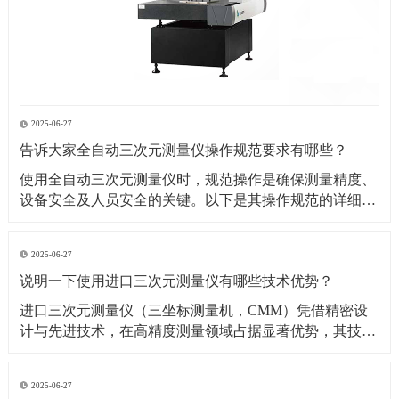
2025-06-27
告诉大家全自动三次元测量仪操作规范要求有哪些？
​使用全自动三次元测量仪时，规范操作是确保测量精度、
设备安全及人员安全的关键。以下是其操作规范的详细要
求：​一、操作前准备1. 环境要求温湿度控制：测量环境温
度需保持在（20±2）℃（具体根据设备说明书要求），湿
2025-06-27
度控制在 40%~60% RH，避免温度剧烈波动或潮湿导致设
说明一下使用进口三次元测量仪有哪些技术优势？
备变形、传感器失灵。防尘与防
​进口三次元测量仪（三坐标测量机，CMM）凭借精密设
计与先进技术，在高精度测量领域占据显著优势，其技术
优势可从测量精度、功能性能、智能化程度等多方面展开
分析：​一、测量精度与稳定性优势超高测量精度微米级分
2025-06-27
辨率与重复性：进口设备（如德国蔡司、美国 API、日本