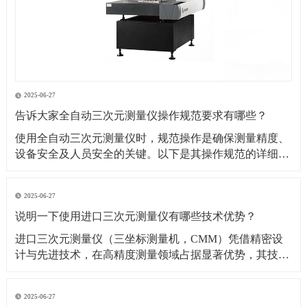
2025-06-27
告诉大家全自动三次元测量仪操作规范要求有哪些？
​使用全自动三次元测量仪时，规范操作是确保测量精度、
设备安全及人员安全的关键。以下是其操作规范的详细要
求：​一、操作前准备1. 环境要求温湿度控制：测量环境温
度需保持在（20±2）℃（具体根据设备说明书要求），湿
2025-06-27
度控制在 40%~60% RH，避免温度剧烈波动或潮湿导致设
说明一下使用进口三次元测量仪有哪些技术优势？
备变形、传感器失灵。防尘与防
​进口三次元测量仪（三坐标测量机，CMM）凭借精密设
计与先进技术，在高精度测量领域占据显著优势，其技术
优势可从测量精度、功能性能、智能化程度等多方面展开
分析：​一、测量精度与稳定性优势超高测量精度微米级分
2025-06-27
辨率与重复性：进口设备（如德国蔡司、美国 API、日本