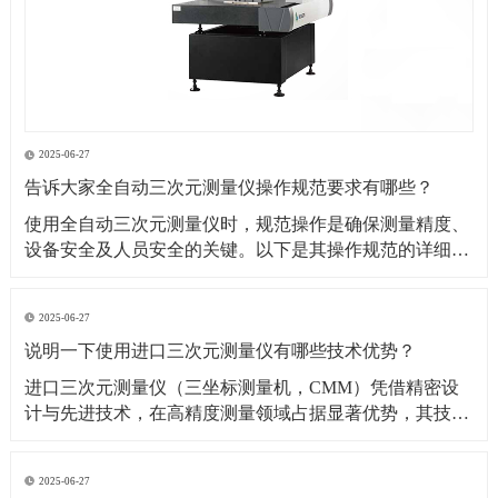
2025-06-27
告诉大家全自动三次元测量仪操作规范要求有哪些？
​使用全自动三次元测量仪时，规范操作是确保测量精度、
设备安全及人员安全的关键。以下是其操作规范的详细要
求：​一、操作前准备1. 环境要求温湿度控制：测量环境温
度需保持在（20±2）℃（具体根据设备说明书要求），湿
2025-06-27
度控制在 40%~60% RH，避免温度剧烈波动或潮湿导致设
说明一下使用进口三次元测量仪有哪些技术优势？
备变形、传感器失灵。防尘与防
​进口三次元测量仪（三坐标测量机，CMM）凭借精密设
计与先进技术，在高精度测量领域占据显著优势，其技术
优势可从测量精度、功能性能、智能化程度等多方面展开
分析：​一、测量精度与稳定性优势超高测量精度微米级分
2025-06-27
辨率与重复性：进口设备（如德国蔡司、美国 API、日本