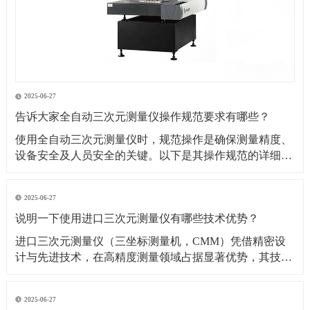
2025-06-27
告诉大家全自动三次元测量仪操作规范要求有哪些？
​使用全自动三次元测量仪时，规范操作是确保测量精度、
设备安全及人员安全的关键。以下是其操作规范的详细要
求：​一、操作前准备1. 环境要求温湿度控制：测量环境温
度需保持在（20±2）℃（具体根据设备说明书要求），湿
2025-06-27
度控制在 40%~60% RH，避免温度剧烈波动或潮湿导致设
说明一下使用进口三次元测量仪有哪些技术优势？
备变形、传感器失灵。防尘与防
​进口三次元测量仪（三坐标测量机，CMM）凭借精密设
计与先进技术，在高精度测量领域占据显著优势，其技术
优势可从测量精度、功能性能、智能化程度等多方面展开
分析：​一、测量精度与稳定性优势超高测量精度微米级分
2025-06-27
辨率与重复性：进口设备（如德国蔡司、美国 API、日本