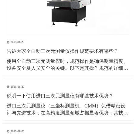
2025-06-27
告诉大家全自动三次元测量仪操作规范要求有哪些？
​使用全自动三次元测量仪时，规范操作是确保测量精度、
设备安全及人员安全的关键。以下是其操作规范的详细要
求：​一、操作前准备1. 环境要求温湿度控制：测量环境温
度需保持在（20±2）℃（具体根据设备说明书要求），湿
2025-06-27
度控制在 40%~60% RH，避免温度剧烈波动或潮湿导致设
说明一下使用进口三次元测量仪有哪些技术优势？
备变形、传感器失灵。防尘与防
​进口三次元测量仪（三坐标测量机，CMM）凭借精密设
计与先进技术，在高精度测量领域占据显著优势，其技术
优势可从测量精度、功能性能、智能化程度等多方面展开
分析：​一、测量精度与稳定性优势超高测量精度微米级分
2025-06-27
辨率与重复性：进口设备（如德国蔡司、美国 API、日本