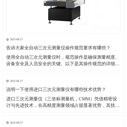
2025-06-27
告诉大家全自动三次元测量仪操作规范要求有哪些？
​使用全自动三次元测量仪时，规范操作是确保测量精度、
设备安全及人员安全的关键。以下是其操作规范的详细要
求：​一、操作前准备1. 环境要求温湿度控制：测量环境温
度需保持在（20±2）℃（具体根据设备说明书要求），湿
2025-06-27
度控制在 40%~60% RH，避免温度剧烈波动或潮湿导致设
说明一下使用进口三次元测量仪有哪些技术优势？
备变形、传感器失灵。防尘与防
​进口三次元测量仪（三坐标测量机，CMM）凭借精密设
计与先进技术，在高精度测量领域占据显著优势，其技术
优势可从测量精度、功能性能、智能化程度等多方面展开
分析：​一、测量精度与稳定性优势超高测量精度微米级分
2025-06-27
辨率与重复性：进口设备（如德国蔡司、美国 API、日本