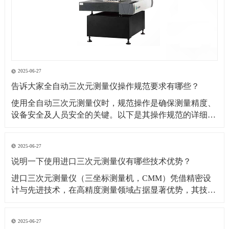
2025-06-27
告诉大家全自动三次元测量仪操作规范要求有哪些？
​使用全自动三次元测量仪时，规范操作是确保测量精度、
设备安全及人员安全的关键。以下是其操作规范的详细要
求：​一、操作前准备1. 环境要求温湿度控制：测量环境温
度需保持在（20±2）℃（具体根据设备说明书要求），湿
2025-06-27
度控制在 40%~60% RH，避免温度剧烈波动或潮湿导致设
说明一下使用进口三次元测量仪有哪些技术优势？
备变形、传感器失灵。防尘与防
​进口三次元测量仪（三坐标测量机，CMM）凭借精密设
计与先进技术，在高精度测量领域占据显著优势，其技术
优势可从测量精度、功能性能、智能化程度等多方面展开
分析：​一、测量精度与稳定性优势超高测量精度微米级分
2025-06-27
辨率与重复性：进口设备（如德国蔡司、美国 API、日本